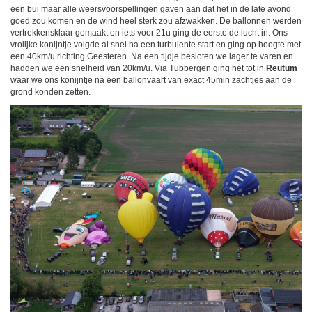
een bui maar alle weersvoorspellingen gaven aan dat het in de late avond
goed zou komen en de wind heel sterk zou afzwakken. De ballonnen werden
vertrekkensklaar gemaakt en iets voor 21u ging de eerste de lucht in. Ons
vrolijke konijntje volgde al snel na een turbulente start en ging op hoogte met
een 40km/u richting Geesteren. Na een tijdje besloten we lager te varen en
hadden we een snelheid van 20km/u. Via Tubbergen ging het tot in
Reutum
waar we ons konijntje na een ballonvaart van exact 45min zachtjes aan de
grond konden zetten.