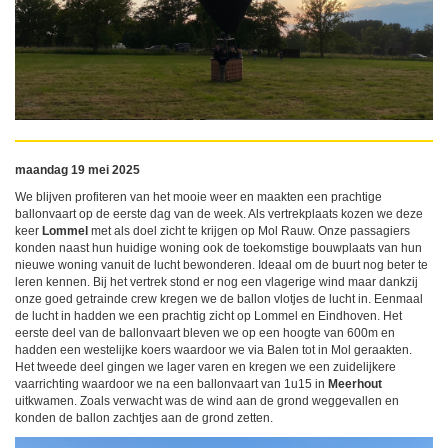
maandag 19 mei 2025
We blijven profiteren van het mooie weer en maakten een prachtige
ballonvaart op de eerste dag van de week. Als vertrekplaats kozen we deze
keer
Lommel
met als doel zicht te krijgen op Mol Rauw. Onze passagiers
konden naast hun huidige woning ook de toekomstige bouwplaats van hun
nieuwe woning vanuit de lucht bewonderen. Ideaal om de buurt nog beter te
leren kennen. Bij het vertrek stond er nog een vlagerige wind maar dankzij
onze goed getrainde crew kregen we de ballon vlotjes de lucht in. Eenmaal
de lucht in hadden we een prachtig zicht op Lommel en Eindhoven. Het
eerste deel van de ballonvaart bleven we op een hoogte van 600m en
hadden een westelijke koers waardoor we via Balen tot in Mol geraakten.
Het tweede deel gingen we lager varen en kregen we een zuidelijkere
vaarrichting waardoor we na een ballonvaart van 1u15 in
Meerhout
uitkwamen. Zoals verwacht was de wind aan de grond weggevallen en
konden de ballon zachtjes aan de grond zetten.