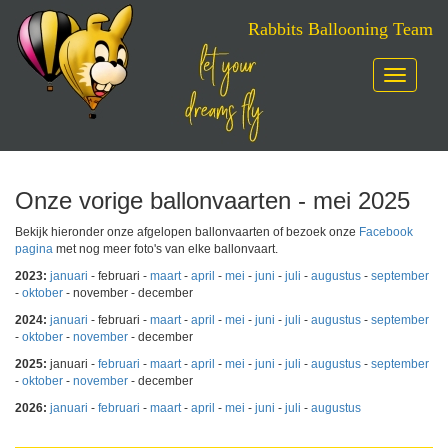
Rabbits Ballooning Team
Toggle
navigatio
Skip
to
content
Onze vorige ballonvaarten - mei 2025
Bekijk hieronder onze afgelopen ballonvaarten of bezoek onze
Facebook
pagina
met nog meer foto's van elke ballonvaart.
2023:
januari
- februari -
maart
-
april
-
mei
-
juni
-
juli
-
augustus
-
september
-
oktober
- november - december
2024:
januari
- februari -
maart
-
april
-
mei
-
juni
-
juli
-
augustus
-
september
-
oktober
-
november
- december
2025:
januari -
februari
-
maart
-
april
-
mei
-
juni
-
juli
-
augustus
-
september
-
oktober
-
november
- december
2026:
januari
-
februari
-
maart
-
april
-
mei
-
juni
-
juli
-
augustus