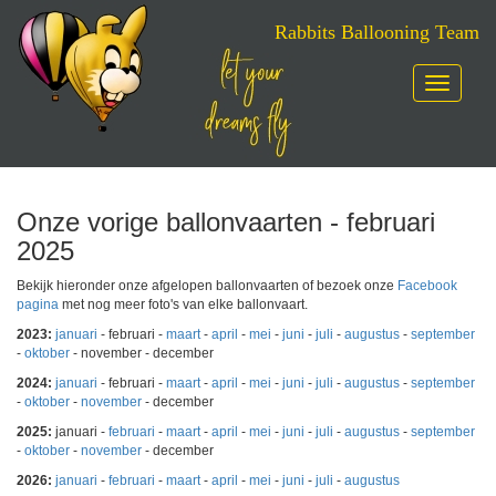
Rabbits Ballooning Team
Toggle
navigatio
Skip
to
content
Onze vorige ballonvaarten - februari
2025
Bekijk hieronder onze afgelopen ballonvaarten of bezoek onze
Facebook
pagina
met nog meer foto's van elke ballonvaart.
2023:
januari
- februari -
maart
-
april
-
mei
-
juni
-
juli
-
augustus
-
september
-
oktober
- november - december
2024:
januari
- februari -
maart
-
april
-
mei
-
juni
-
juli
-
augustus
-
september
-
oktober
-
november
- december
2025:
januari -
februari
-
maart
-
april
-
mei
-
juni
-
juli
-
augustus
-
september
-
oktober
-
november
- december
2026:
januari
-
februari
-
maart
-
april
-
mei
-
juni
-
juli
-
augustus