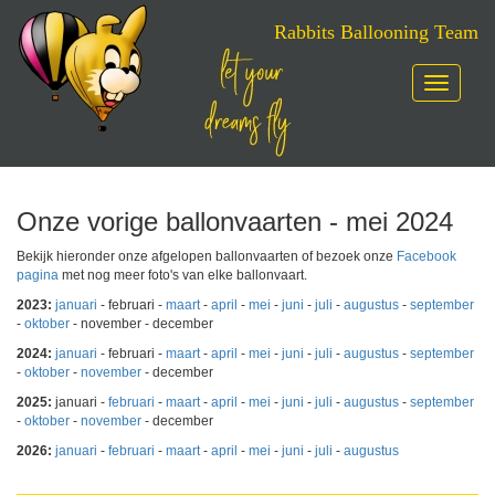
Rabbits Ballooning Team
Toggle
navigatio
Skip
to
content
Onze vorige ballonvaarten - mei 2024
Bekijk hieronder onze afgelopen ballonvaarten of bezoek onze
Facebook
pagina
met nog meer foto's van elke ballonvaart.
2023:
januari
- februari -
maart
-
april
-
mei
-
juni
-
juli
-
augustus
-
september
-
oktober
- november - december
2024:
januari
- februari -
maart
-
april
-
mei
-
juni
-
juli
-
augustus
-
september
-
oktober
-
november
- december
2025:
januari -
februari
-
maart
-
april
-
mei
-
juni
-
juli
-
augustus
-
september
-
oktober
-
november
- december
2026:
januari
-
februari
-
maart
-
april
-
mei
-
juni
-
juli
-
augustus