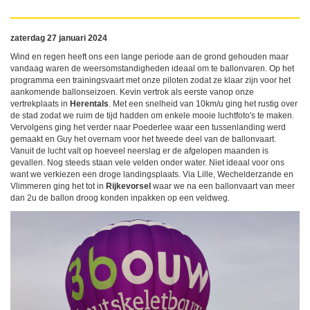
zaterdag 27 januari 2024
Wind en regen heeft ons een lange periode aan de grond gehouden maar
vandaag waren de weersomstandigheden ideaal om te ballonvaren. Op het
programma een trainingsvaart met onze piloten zodat ze klaar zijn voor het
aankomende ballonseizoen. Kevin vertrok als eerste vanop onze
vertrekplaats in
Herentals
. Met een snelheid van 10km/u ging het rustig over
de stad zodat we ruim de tijd hadden om enkele mooie luchtfoto's te maken.
Vervolgens ging het verder naar Poederlee waar een tussenlanding werd
gemaakt en Guy het overnam voor het tweede deel van de ballonvaart.
Vanuit de lucht valt op hoeveel neerslag er de afgelopen maanden is
gevallen. Nog steeds staan vele velden onder water. Niet ideaal voor ons
want we verkiezen een droge landingsplaats. Via Lille, Wechelderzande en
Vlimmeren ging het tot in
Rijkevorsel
waar we na een ballonvaart van meer
dan 2u de ballon droog konden inpakken op een veldweg.