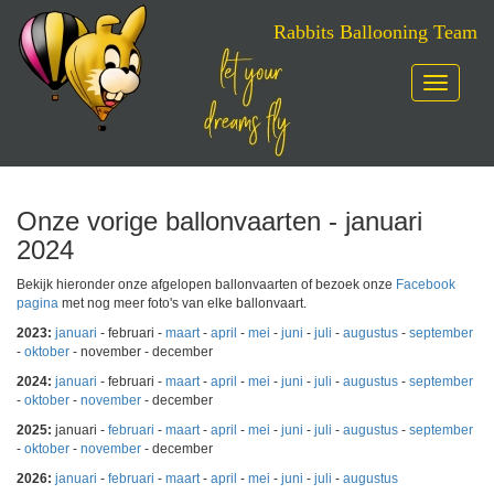
Rabbits Ballooning Team
Toggle
navigatio
Skip
to
content
Onze vorige ballonvaarten - januari
2024
Bekijk hieronder onze afgelopen ballonvaarten of bezoek onze
Facebook
pagina
met nog meer foto's van elke ballonvaart.
2023:
januari
- februari -
maart
-
april
-
mei
-
juni
-
juli
-
augustus
-
september
-
oktober
- november - december
2024:
januari
- februari -
maart
-
april
-
mei
-
juni
-
juli
-
augustus
-
september
-
oktober
-
november
- december
2025:
januari -
februari
-
maart
-
april
-
mei
-
juni
-
juli
-
augustus
-
september
-
oktober
-
november
- december
2026:
januari
-
februari
-
maart
-
april
-
mei
-
juni
-
juli
-
augustus